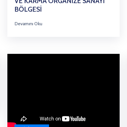
VE KARMA ORGANİZE SANAYİ
BÖLGESİ
Devamını Oku