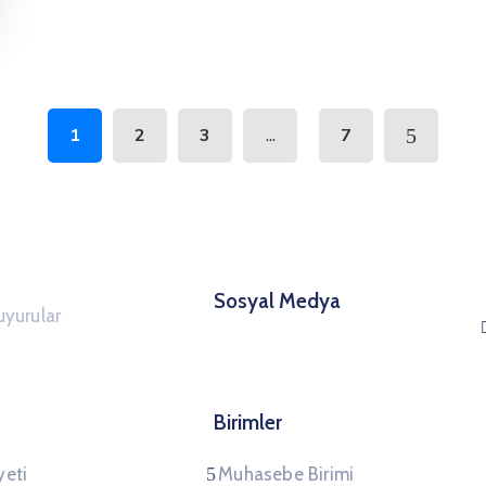
...
1
2
3
7
Sosyal Medya
yurular
Birimler
yeti
Muhasebe Birimi