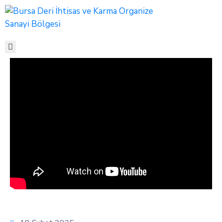
ANA
SAYFA
KURUMSAL
MEVZUAT
FİRMALAR
HİZMETLERİMİZ
BELGELER
MEDYA
İLETİŞİM