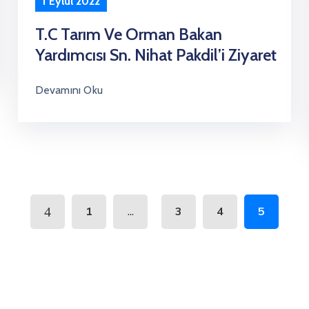
1 Eylül 2022
T.C Tarım Ve Orman Bakan
Yardımcısı Sn. Nihat Pakdil’i Ziyaret
Devamını Oku
...
1
3
4
5