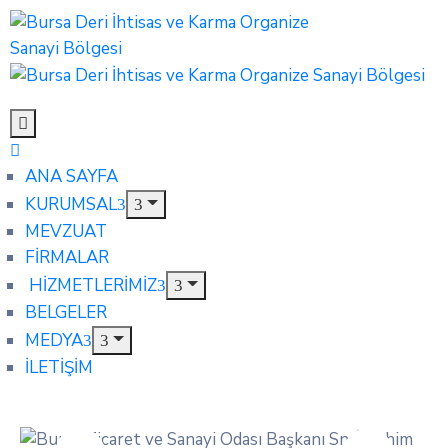
ANA SAYFA
KURUMSAL
MEVZUAT
FİRMALAR
HİZMETLERİMİZ
BELGELER
MEDYA
İLETİŞİM