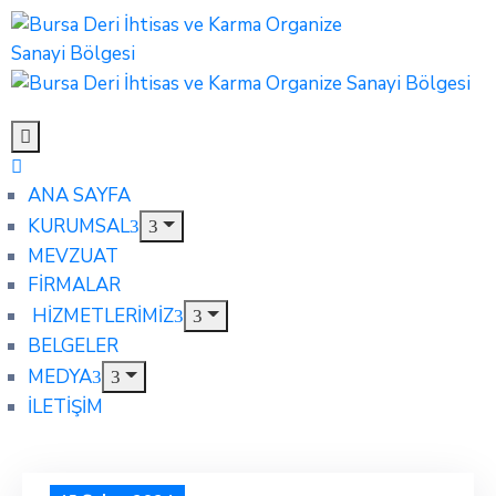
ANA SAYFA
KURUMSAL
MEVZUAT
FİRMALAR
HİZMETLERİMİZ
BELGELER
MEDYA
İLETİŞİM